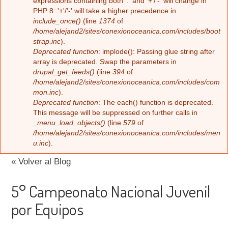
Error message
expressions containing both '.' and '+'/'-' will change in
PHP 8: '+'/'-' will take a higher precedence in
include_once()
(line
1374
of
/home/alejand2/sites/conexionoceanica.com/includes/boot
strap.inc
).
Deprecated function
: implode(): Passing glue string after
array is deprecated. Swap the parameters in
drupal_get_feeds()
(line
394
of
/home/alejand2/sites/conexionoceanica.com/includes/com
mon.inc
).
Deprecated function
: The each() function is deprecated.
This message will be suppressed on further calls in
_menu_load_objects()
(line
579
of
/home/alejand2/sites/conexionoceanica.com/includes/men
u.inc
).
« Volver al Blog
5° Campeonato Nacional Juvenil
por Equipos