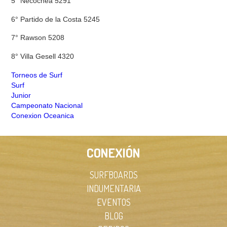
5° Necochea 5291
6° Partido de la Costa 5245
7° Rawson 5208
8° Villa Gesell 4320
Torneos de Surf
Surf
Junior
Campeonato Nacional
Conexion Oceanica
CONEXIÓN
SURFBOARDS
INDUMENTARIA
EVENTOS
BLOG