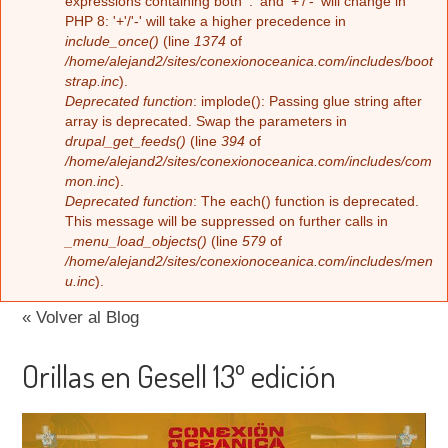
Error message
expressions containing both '.' and '+'/'-' will change in
PHP 8: '+'/'-' will take a higher precedence in
include_once()
(line
1374
of
/home/alejand2/sites/conexionoceanica.com/includes/boot
strap.inc
).
Deprecated function
: implode(): Passing glue string after
array is deprecated. Swap the parameters in
drupal_get_feeds()
(line
394
of
/home/alejand2/sites/conexionoceanica.com/includes/com
mon.inc
).
Deprecated function
: The each() function is deprecated.
This message will be suppressed on further calls in
_menu_load_objects()
(line
579
of
/home/alejand2/sites/conexionoceanica.com/includes/men
u.inc
).
« Volver al Blog
Orillas en Gesell 13º edición