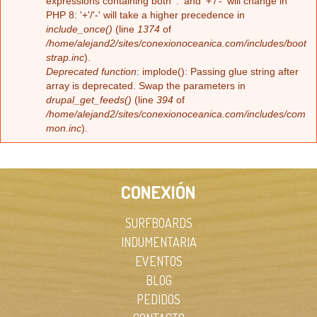
Error message
expressions containing both '.' and '+'/'-' will change in
PHP 8: '+'/'-' will take a higher precedence in
include_once()
(line
1374
of
/home/alejand2/sites/conexionoceanica.com/includes/boot
strap.inc
).
Deprecated function
: implode(): Passing glue string after
array is deprecated. Swap the parameters in
drupal_get_feeds()
(line
394
of
/home/alejand2/sites/conexionoceanica.com/includes/com
mon.inc
).
CONEXIÓN
SURFBOARDS
INDUMENTARIA
EVENTOS
BLOG
PEDIDOS