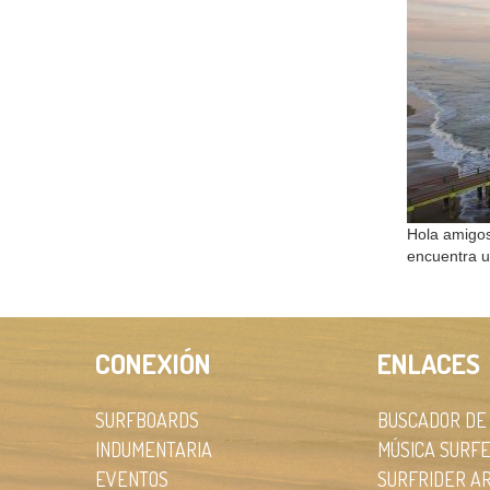
Hola amigos
encuentra u
CONEXIÓN
ENLACES
SURFBOARDS
BUSCADOR DE
INDUMENTARIA
MÚSICA SURF
EVENTOS
SURFRIDER A