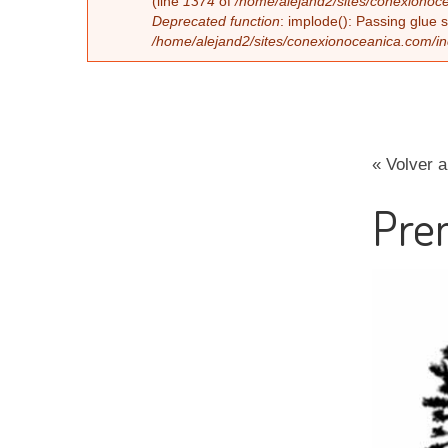
Error message
(line
1374
of
/home/alejand2/sites/conexionoce
Deprecated function
: implode(): Passing glue 
/home/alejand2/sites/conexionoceanica.com/i
« Volver a
Pre