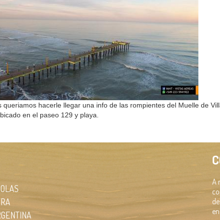
 queriamos hacerle llegar una info de las rompientes del Muelle de Vill
bicado en el paseo 129 y playa.
C
A 
 OLAS
co
ERA
de
en
RGENTINA