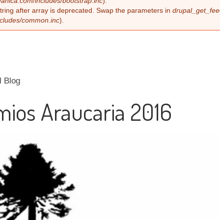
anica.com/includes/bootstrap.inc
).
string after array is deprecated. Swap the parameters in
drupal_get_fee
ncludes/common.inc
).
l Blog
mios Araucaria 2016