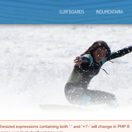
SURFBOARDS
INDUMENTARIA
esized expressions containing both '.' and '+'/'-' will change in PHP 8: '