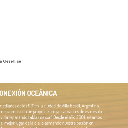
a Gesell, se
ONEXIÓN OCEÁNICA
mediados de los 90´ en la ciudad de Villa Gesell, Argentina,
menzamos con un grupo de amigos amantes de este estilo
 vida reparando tablas de surf. Desde el año 2001, estamos
 el mejor lugar de la ola, plasmando nuestra pasión en