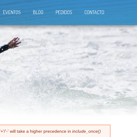
EVENTOS
BLOG
PEDIDOS
CONTACTO
+'/'-' will take a higher precedence in
include_once()